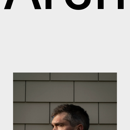
nstras
003 L
@buer