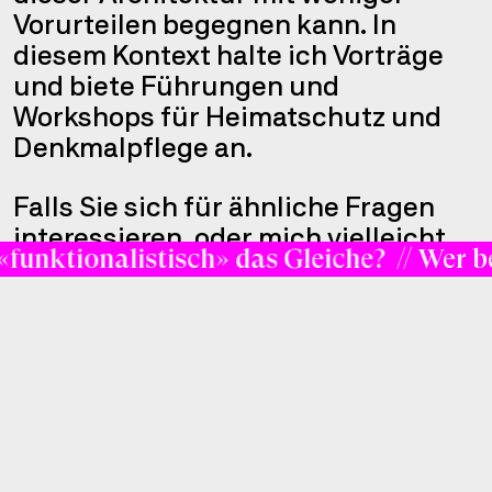
Vorurteilen begegnen kann. In
diesem Kontext halte ich Vorträge
und biete Führungen und
Workshops für Heimatschutz und
Denkmalpflege an.
Falls Sie sich für ähnliche Fragen
interessieren, oder mich vielleicht
funktionalistisch» das Gleiche?
// Wer bes
für einen Vortrag oder einen
Workshop an ihrer Schule buchen
möchten, freue ich mich auf Ihre
Kontaktaufnahme.
Brandenburgische Technische
→
Universität Cottbus-