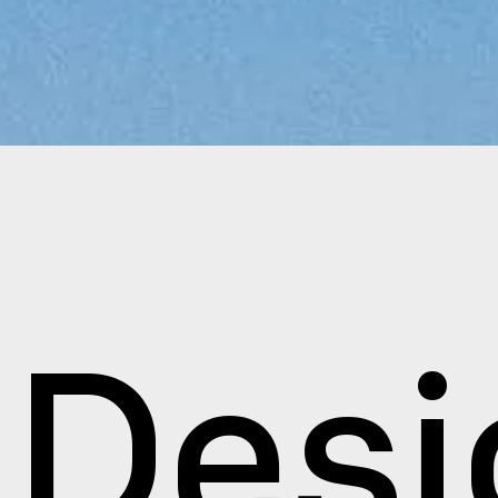
le Ges
Desi
ighofs